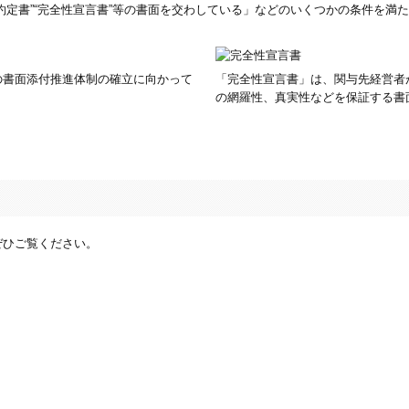
約定書”“完全性宣言書”等の書面を交わしている」などのいくつかの条件を満
の書面添付推進体制の確立に向かって
「完全性宣言書」は、関与先経営者
の網羅性、真実性などを保証する書
ぜひご覧ください。